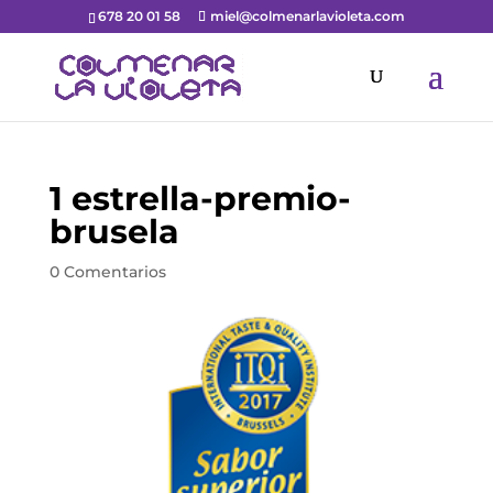
678 20 01 58
miel@colmenarlavioleta.com
1 estrella-premio-
brusela
0 Comentarios