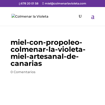
678 20 01 58
miel@colmenarlavioleta.com
miel-con-propoleo-
colmenar-la-violeta-
miel-artesanal-de-
canarias
0 Comentarios