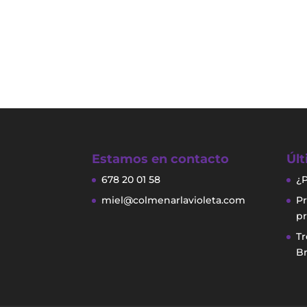
Estamos en contacto
Últ
678 20 01 58
¿P
miel@colmenarlavioleta.com
Pr
p
Tr
Br